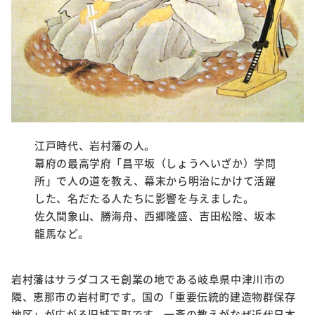
江戸時代、岩村藩の人。
幕府の最高学府「昌平坂（しょうへいざか）学問
所」で人の道を教え、幕末から明治にかけて活躍
した、名だたる人たちに影響を与えました。
佐久間象山、勝海舟、西郷隆盛、吉田松陰、坂本
龍馬など。
岩村藩はサラダコスモ創業の地である岐阜県中津川市の
隣、恵那市の岩村町です。国の「重要伝統的建造物群保存
地区」が広がる旧城下町です。一斎の教えがなぜ近代日本