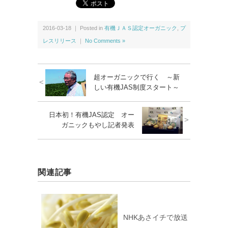
2016-03-18 ｜ Posted in
有機ＪＡＳ認定オーガニック
,
プ
レスリリース
｜
No Comments »
超オーガニックで行く ～新
<
しい有機JAS制度スタート～
日本初！有機JAS認定 オー
>
ガニックもやし記者発表
関連記事
NHKあさイチで放送