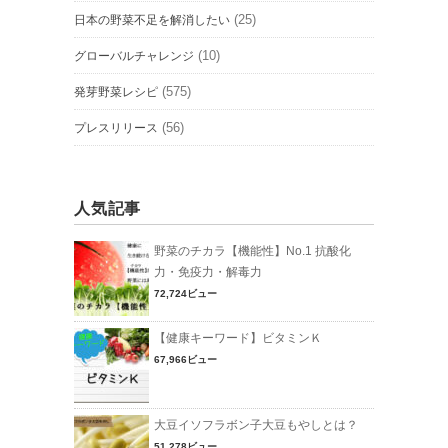
(25)
日本の野菜不足を解消したい
(10)
グローバルチャレンジ
(575)
発芽野菜レシピ
(56)
プレスリリース
人気記事
野菜のチカラ【機能性】No.1 抗酸化
力・免疫力・解毒力
72,724ビュー
【健康キーワード】ビタミンＫ
67,966ビュー
大豆イソフラボン子大豆もやしとは？
51,278ビュー