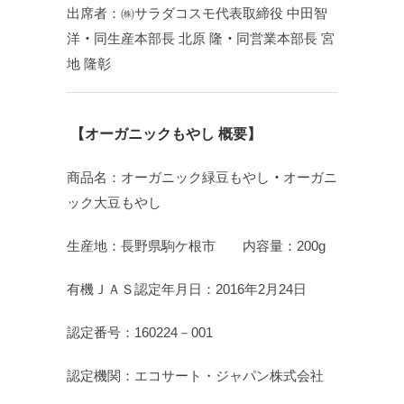
出席者：㈱サラダコスモ代表取締役 中田智
洋
・
同生産本部長 北原 隆
・
同営業本部長 宮
地 隆彰
【オーガニックもやし 概要】
商品名：オーガニック緑豆もやし
・
オーガニ
ック大豆もやし
生産地：長野県駒ケ根市 内容量：200g
有機ＪＡＳ認定年月日：2016年2月24日
認定番号：160224－001
認定機関：エコサート・ジャパン株式会社