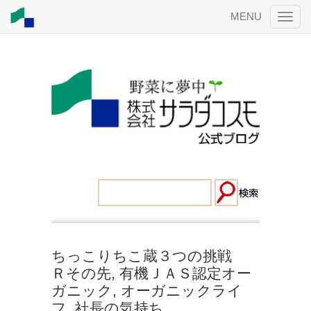
MENU
ちっこりちこ蔵３つの挑戦
Ｒその先
,
有機ＪＡＳ認定オー
ガニック
,
オーガニックライ
フ
,
社長の気持ち