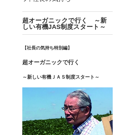
超オーガニックで行く ～新
しい有機JAS制度スタート～
【
社長の気持ち特別編
】
超オーガニックで行く
～新しい有機ＪＡＳ制度スタート～