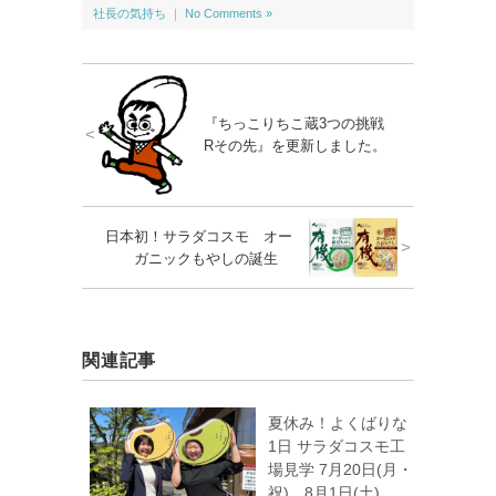
社長の気持ち
｜
No Comments »
『ちっこりちこ蔵3つの挑戦
<
Rその先』を更新しました。
日本初！サラダコスモ オー
>
ガニックもやしの誕生
関連記事
夏休み！よくばりな
1日 サラダコスモ工
場見学 7月20日(月・
祝)、8月1日(土)