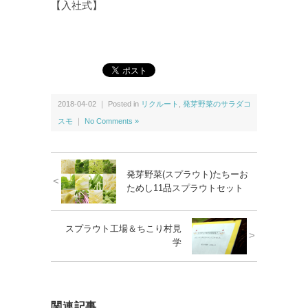
【入社式】
2018-04-02 ｜ Posted in
リクルート
,
発芽野菜のサラダコ
スモ
｜
No Comments »
発芽野菜(スプラウト)たちーお
<
ためし11品スプラウトセット
スプラウト工場＆ちこり村見
>
学
関連記事