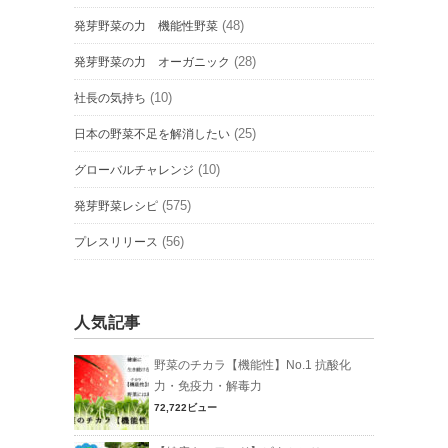
(48)
発芽野菜の力 機能性野菜
(28)
発芽野菜の力 オーガニック
(10)
社長の気持ち
(25)
日本の野菜不足を解消したい
(10)
グローバルチャレンジ
(575)
発芽野菜レシピ
(56)
プレスリリース
人気記事
野菜のチカラ【機能性】No.1 抗酸化
力・免疫力・解毒力
72,722ビュー