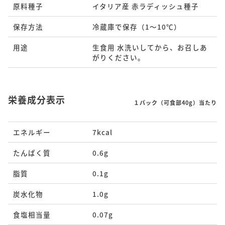
原料種⼦
イタリア産 赤ラディッシュ種子
保存⽅法
冷蔵庫で保存（1～10℃）
⽤途
生食用 水洗いしてから、お召しあ
がりください。
栄養成分表示
１パック（可食部40g）当たり
エネルギー
7kcal
たんぱく質
0.6g
脂質
0.1g
炭⽔化物
1.0g
⾷塩相当量
0.07g