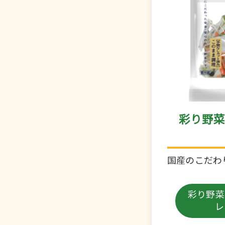
彩り野
国産のこだわ
彩り野菜
レ