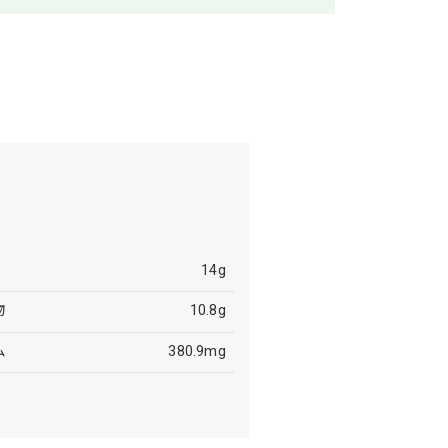
14g
物
10.8g
ム
380.9mg