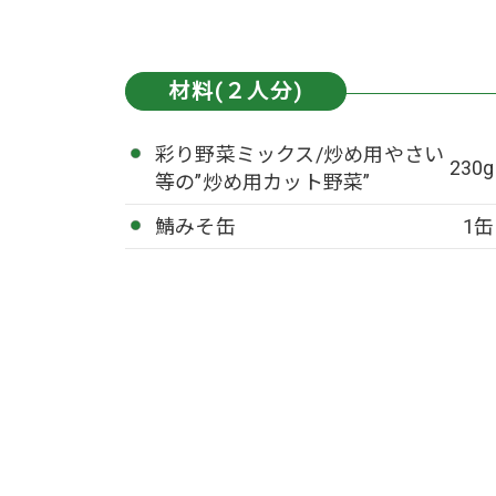
材料(２人分)
彩り野菜ミックス/炒め用やさい
230g
等の”炒め用カット野菜”
鯖みそ缶
1缶