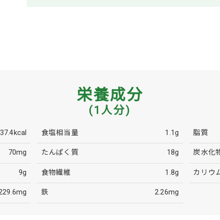
栄養成分
(1人分)
37.4kcal
食塩相当量
1.1g
脂質
70mg
たんぱく質
18g
炭水化
9g
食物繊維
1.8g
カリウ
229.6mg
鉄
2.26mg