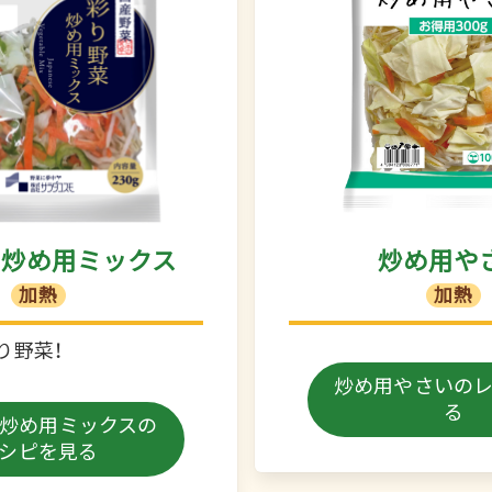
菜炒め用ミックス
炒め用や
加熱
加熱
り野菜！
炒め用やさい
の
る
炒め用ミックス
の
シピを見る