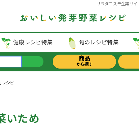
サラダコスモ企業サイ
健康レシピ
特集
旬のレシピ
特集
商品
から探す
」レシピ
菜いため