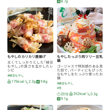
8.7g
もやしのカリカリ唐揚げ
もやしたっぷり肉ツリー豆乳
鍋
太くてしっかりとした「緑豆
もやし」の良さを生かしたレ
ゴージャスで特別感のある見
シピ
た目で、パーティにもぴった
なもやしをたっぷり使ったお
#緑豆もやし
鍋
175kcal
2.3g
9.8g
#緑豆もやし
#冬
20分
352kcal
0.3g
9.1g