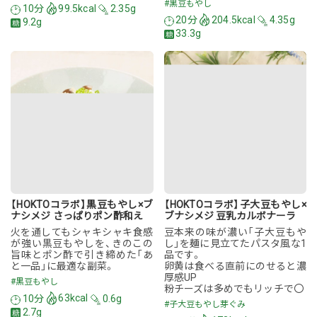
#黒豆もやし
10分
99.5kcal
2.35g
20分
204.5kcal
4.35g
9.2g
33.3g
【HOKTOコラボ】黒豆もやし×ブ
【HOKTOコラボ】子大豆もやし×
ナシメジ さっぱりポン酢和え
ブナシメジ 豆乳カルボナーラ
火を通してもシャキシャキ食感
豆本来の味が濃い「子大豆もや
が強い黒豆もやしを、きのこの
し」を麺に見立てたパスタ風な1
旨味とポン酢で引き締めた「あ
品です。
と一品」に最適な副菜。
卵黄は食べる直前にのせると濃
厚感UP
#黒豆もやし
粉チーズは多めでもリッチで〇
10分
63kcal
0.6g
#子大豆もやし芽ぐみ
2.7g