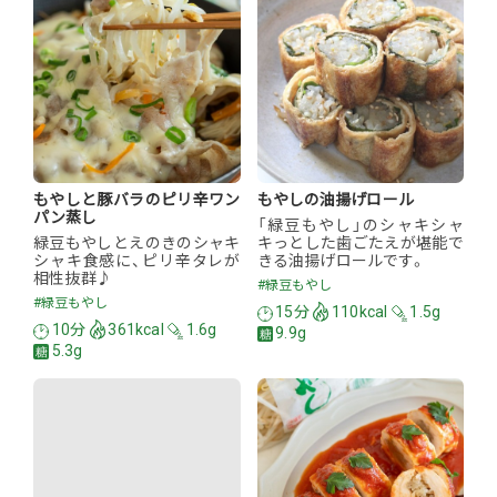
もやしと豚バラのピリ辛ワン
もやしの油揚げロール
パン蒸し
「緑豆もやし」のシャキシャ
緑豆もやしとえのきのシャキ
キっとした歯ごたえが堪能で
シャキ食感に、ピリ辛タレが
きる油揚げロールです。
相性抜群♪
#緑豆もやし
#緑豆もやし
15分
110kcal
1.5g
10分
361kcal
1.6g
9.9g
5.3g