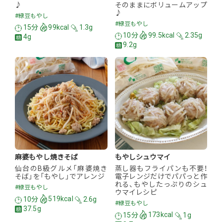
♪
そのままにボリュームアップ
♪
#緑豆もやし
#緑豆もやし
15分
99kcal
1.3g
10分
99.5kcal
2.35g
4g
9.2g
麻婆もやし焼きそば
もやしシュウマイ
仙台のB級グルメ「麻婆焼き
蒸し器もフライパンも不要！
そば」を「もやし」でアレンジ
電子レンジだけでパパっと作
れる、もやしたっぷりのシュ
#緑豆もやし
ウマイレシピ
10分
519kcal
2.6g
#緑豆もやし
37.5g
15分
173kcal
1g