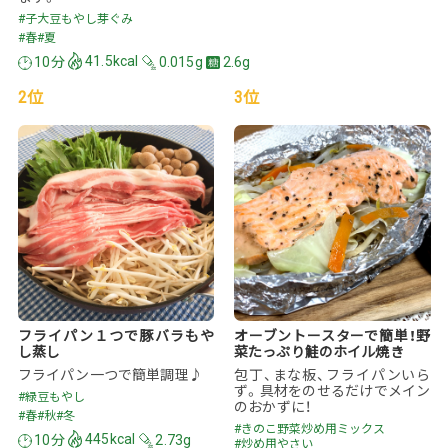
#子大豆もやし芽ぐみ
#春
#夏
10分
41.5kcal
0.015g
2.6g
2位
3位
フライパン１つで豚バラもや
オーブントースターで簡単！野
し蒸し
菜たっぷり鮭のホイル焼き
フライパン一つで簡単調理♪
包丁、まな板、フライパンいら
ず。具材をのせるだけでメイン
#緑豆もやし
のおかずに！
#春
#秋
#冬
#きのこ野菜炒め用ミックス
10分
445kcal
2.73g
#炒め用やさい