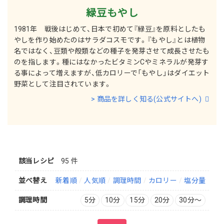
緑豆もやし
1981年 戦後はじめて、日本で初めて『緑豆』を原料としたも
やしを作り始めたのはサラダコスモです。『もやし』とは植物
名ではなく、豆類や殻類などの種子を発芽させて成長させたも
のを指します。種にはなかったビタミンCやミネラルが発芽す
る事によって増えますが、低カロリーで「もやし」はダイエット
野菜として注目されています。
> 商品を詳しく知る(公式サイトへ)
該当レシピ
95 件
並べ替え
新着順
人気順
調理時間
カロリー
塩分量
調理時間
5分
10分
15分
20分
30分〜