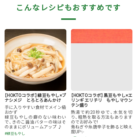
こんなレシピもおすすめです
【HOKTOコラボ】緑豆もやし×ブ
【HOKTOコラボ】黒豆もやし×エ
ナシメジ とろとろあんかけ
リンギ エリチリ もやしマウン
テン盛り
手に入りやすい食材でメイン級
おかず
熱湯で約20秒ゆで、水気を切
緑豆もやしの癖のない味わい
り、粗熱を取る方法もあります
で、きのこ醤油バターの味はそ
のでお好みで!
のままにボリュームアップ ♪
青ねぎや糸唐辛子を飾ると映え
度UP✨
#緑豆もやし