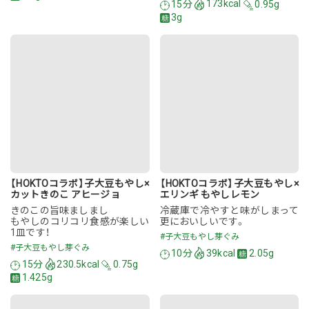
15分
173kcal
0.95g
3g
【HOKTOコラボ】子大豆もやし×
【HOKTOコラボ】子大豆もやし×
カットきのこ アヒージョ
エリンギ もやしレモン
きのこの旨味ましまし
冷蔵庫で冷やすと味がしまって
もやしのコリコリ食感が楽しい
更においしいです。
1皿です！
#子大豆もやし芽ぐみ
#子大豆もやし芽ぐみ
10分
39kcal
2.05g
15分
230.5kcal
0.75g
1.425g