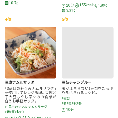
10.7g
20分
155kcal
1.89g
3.31g
4位
5位
豆腐ナムルサラダ
豆苗チャンプル－
「3品目の芽ぐみナムルサラダ」
箸が止まらない！豆苗をたっぷ
を使用してレンジ調理。豆腐と
り食べられるレシピ。
子大豆もやし芽ぐみの食感が
#豆苗
合うお手軽サラダ。
#春
#夏
#秋
#冬
#3品目の芽ぐみ ナムルサラダ
10分
#春
#夏
#秋
#冬