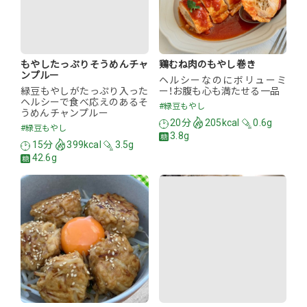
もやしたっぷりそうめんチャ
鶏むね肉のもやし巻き
ンプルー
ヘルシーなのにボリューミ
緑豆もやしがたっぷり入った
ー！お腹も心も満たせる一品
ヘルシーで食べ応えのあるそ
#緑豆もやし
うめんチャンプルー
20分
205kcal
0.6g
#緑豆もやし
3.8g
15分
399kcal
3.5g
42.6g