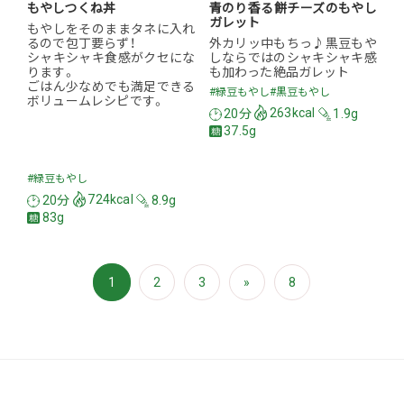
もやしつくね丼
青のり香る餅チーズのもやし
ガレット
もやしをそのままタネに入れ
るので包丁要らず！
外カリッ中もちっ♪黒豆もや
シャキシャキ食感がクセにな
しならではのシャキシャキ感
ります。
も加わった絶品ガレット
ごはん少なめでも満足できる
#緑豆もやし
#黒豆もやし
ボリュームレシピです。
20分
263kcal
1.9g
37.5g
#緑豆もやし
20分
724kcal
8.9g
83g
1
2
3
»
8