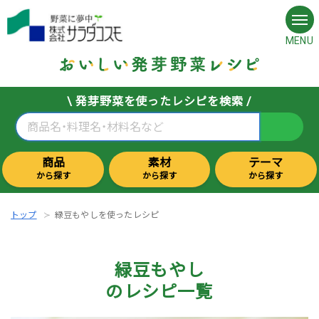
MENU
\ 発芽野菜を使ったレシピを検索 /
商品
素材
テーマ
から探す
から探す
から探す
トップ
緑豆もやしを使ったレシピ
緑豆もやし
のレシピ一覧