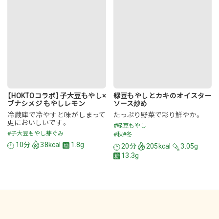
【HOKTOコラボ】子大豆もやし×
緑豆もやしとカキのオイスター
ブナシメジ もやしレモン
ソース炒め
冷蔵庫で冷やすと味がしまって
たっぷり野菜で彩り鮮やか。
更においしいです。
#緑豆もやし
#子大豆もやし芽ぐみ
#秋
#冬
10分
38kcal
1.8g
20分
205kcal
3.05g
13.3g