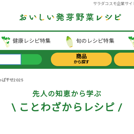
サラダコスモ企業サイ
健康レシピ
特集
旬のレシピ
特集
商品
から探す
ぱ干せ2025
先人の知恵から学ぶ
\ ことわざからレシピ /