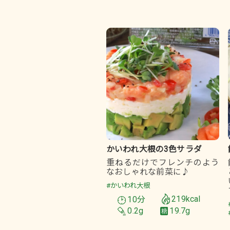
かいわれ大根の3色サラダ
重ねるだけでフレンチのよう
なおしゃれな前菜に♪
#かいわれ大根
10分
219kcal
0.2g
19.7g