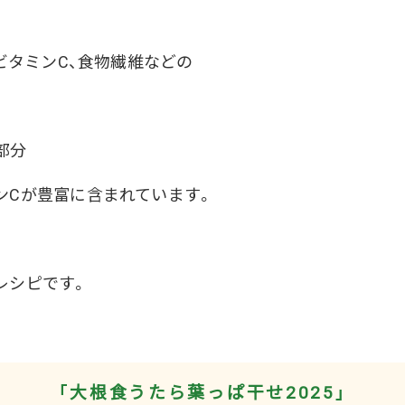
やビタミンC、食物繊維などの
部分
ンCが豊富に含まれています。
レシピです。
「大根食うたら葉っぱ干せ2025」