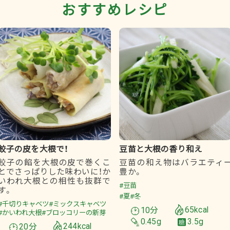
おすすめレシピ
餃子の皮を大根で！
豆苗と大根の香り和え
餃子の餡を大根の皮で巻くこ
豆苗の和え物はバラエティ
とでさっぱりした味わいに！か
豊か。
いわれ大根との相性も抜群で
#豆苗
す。
#夏
#冬
#千切りキャベツ
#ミックスキャベツ
10分
65kcal
#かいわれ大根
#ブロッコリーの新芽
0.45g
3.5g
20分
244kcal