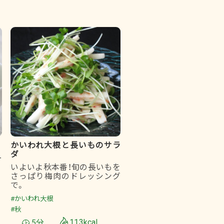
かいわれ大根と長いものサラ
ダ
ー
いよいよ秋本番！旬の長いもを
さっぱり梅肉のドレッシング
で。
#かいわれ大根
#秋
5分
113kcal