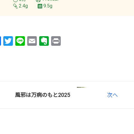
2.4g
9.5g
Facebook
Twitter
Line
Email
Evernote
Print
風邪は万病のもと2025
次へ