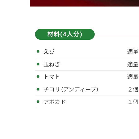
材料(4人分)
えび
適量
玉ねぎ
適量
トマト
適量
チコリ（アンディーブ）
２個
アボカド
１個