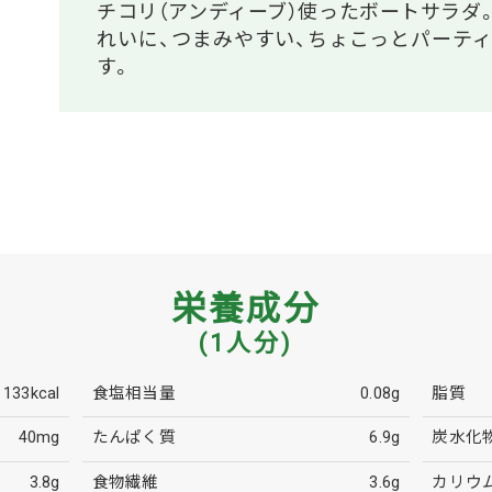
チコリ（アンディーブ）使ったボートサラダ
れいに、つまみやすい、ちょこっとパーテ
す。
栄養成分
(1人分)
133kcal
食塩相当量
0.08g
脂質
40mg
たんぱく質
6.9g
炭水化
3.8g
食物繊維
3.6g
カリウ