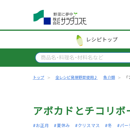
レシピ
トップ
トップ
全レシピ発芽野菜使用♪
魚介類
「
アボカドとチコリボ
#お正月
#夏休み
#クリスマス
#冬
#パー